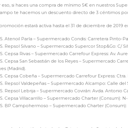
 eso, si haces una compra de mínimo 5€ en nuestros Super
ampo te hacemos un descuento directo de 3 céntimos por li
promoción estará activa hasta el 31 de diciembre de 2019 en
.S. Atenoil Parla – Supermercado Condis: Carretera Pinto-Parl
.S. Repsol Silvano – Supermercado Supercor Stop&Go: C/ Sil
.S. Cepsa Rivas – Supermercado Carrefour Express: Av. Aureli
.S. Cepsa San Sebastián de los Reyes – Supermercado Carref
es (Madrid).
.S. Cepsa Cobeña – Supermercado Carrefour Express: Ctra. 
.S. Repsol Valdepeñas – Supermercado Alcampo: Calle del Se
.S. Repsol Lebrija – Supermercado Covirán: Avda. Antonio Calvo
.S. Cepsa Villacarrillo – Supermercado Charter (Consum): N-32
.S. BP Campohermoso – Supermercado Charter (Consum): Av