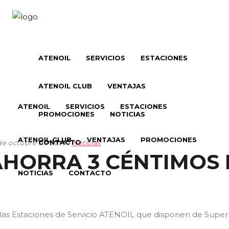
ATENOIL
SERVICIOS
ESTACIONES
ATENOIL CLUB
VENTAJAS
ATENOIL
SERVICIOS
ESTACIONES
PROMOCIONES
NOTICIAS
ATENOIL CLUB
VENTAJAS
PROMOCIONES
CONTACTO
de octubre de 2019
Noticias
AHORRA 3 CÉNTIMOS 
NOTICIAS
CONTACTO
las Estaciones de Servicio ATENOIL que disponen de Super