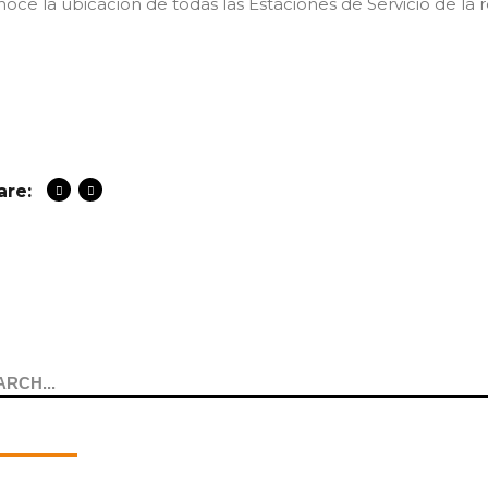
oce la ubicación de todas las Estaciones de Servicio de la
are:
arch