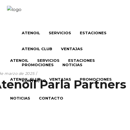
ATENOIL
SERVICIOS
ESTACIONES
ATENOIL CLUB
VENTAJAS
ATENOIL
SERVICIOS
ESTACIONES
PROMOCIONES
NOTICIAS
de marzo de 2025
ATENOIL CLUB
VENTAJAS
PROMOCIONES
tenoil Parla Partners
CONTACTO
NOTICIAS
CONTACTO