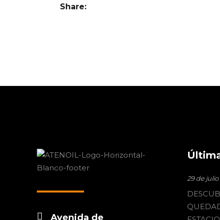
Share:
Última
29 de juli
DESCUB
QUEDAD
Avenida de
ESTACI