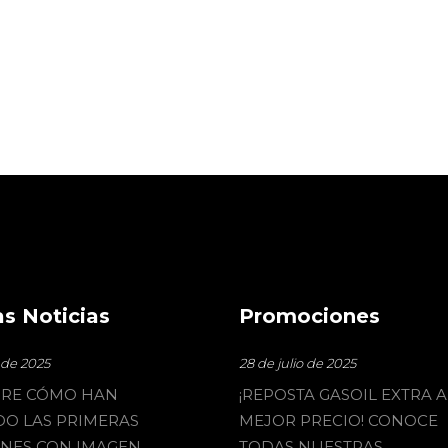
s Noticias
Promociones
o de 2025
28 de julio de 2025
RE CÓMO HAN
¡REPOSTA GASOIL EXTRA A
O LAS PRIMERAS
MEJOR PRECIO! CONOCE
ONES CON IMAGEN
TODAS NUESTRAS