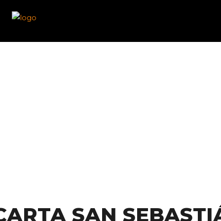
ATENOIL
SERVICIOS
ESTACIONES
ATENOIL CLUB
VENTAJAS
ATENOIL
SERVICIOS
ESTACIONES
PROMOCIONES
NOTICIAS
ATENOIL CLUB
VENTAJAS
PROMOCIONES
CONTACTO
NOTICIAS
CONTACTO
CARTA SAN SEBASTI