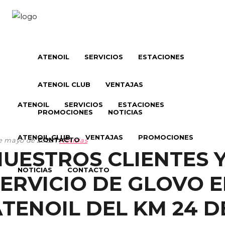
ATENOIL
SERVICIOS
ESTACIONES
ATENOIL CLUB
VENTAJAS
ATENOIL
SERVICIOS
ESTACIONES
PROMOCIONES
NOTICIAS
ATENOIL CLUB
VENTAJAS
PROMOCIONES
CONTACTO
e mayo de 2022
Noticias
NUESTROS CLIENTES 
NOTICIAS
CONTACTO
ERVICIO DE GLOVO E
TENOIL DEL KM 24 DE