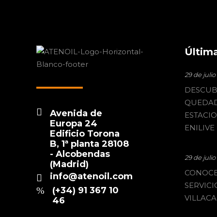
Última
29 de juli
DESCUB
QUEDAD
Avenida de
ESTACI
Europa 24
ENILIVE
Edificio Torona
B, 1ª planta 28108
- Alcobendas
29 de juli
(Madrid)
CONOCE
info@atenoil.com
SERVICI
(+34) 91 367 10
VILLACA
46