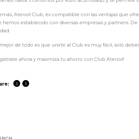
ienes hasta 3 céntimos por euro acumulado y te permite ta
más, Atenoil Club, es compatible con las ventajas que ofre
 hemos establecido con diversas empresas y partners. De e
idad.
mejor de todo es que unirte al Club es muy fácil, solo debe
gístrate ahora y maximiza tu ahorro con Club Atenoil!
are:
arch