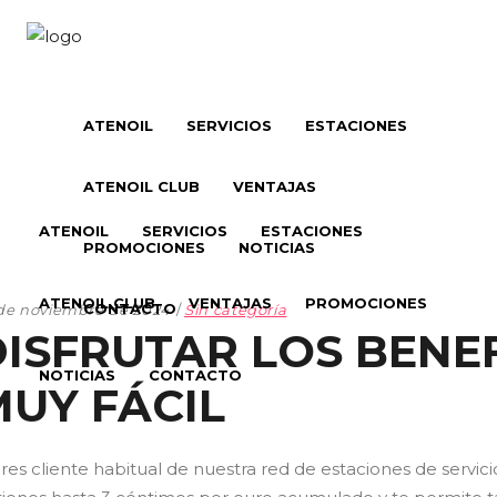
ATENOIL
SERVICIOS
ESTACIONES
ATENOIL CLUB
VENTAJAS
ATENOIL
SERVICIOS
ESTACIONES
PROMOCIONES
NOTICIAS
ATENOIL CLUB
VENTAJAS
PROMOCIONES
CONTACTO
de noviembre de 2024
Sin categoría
ISFRUTAR LOS BENEF
NOTICIAS
CONTACTO
MUY FÁCIL
eres cliente habitual de nuestra red de estaciones de servi