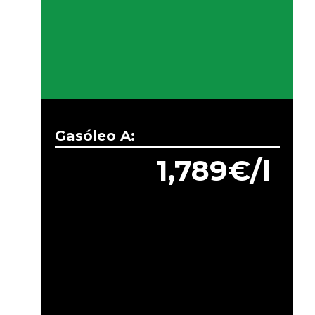
Gasóleo A:
1,789€/l