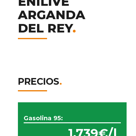
ENILIVE
ARGANDA
DEL REY
.
PRECIOS
.
Gasolina 95:
1,739€/l