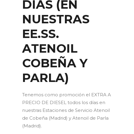
DÍAS (EN
NUESTRAS
EE.SS.
ATENOIL
COBEÑA Y
PARLA)
Tenemos como promoción el EXTRA A
PRECIO DE DIESEL todos los días en
nuestras Estaciones de Servicio Atenoil
de Cobeña (Madrid) y Atenoil de Parla
(Madrid).