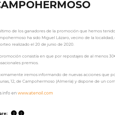
CAMPOHERMOSO
último de los ganadores de la promoción que hemos tenido 
pohermoso ha sido Miguel Lázaro, vecino de la localidad, qu
sorteo realizado el 20 de junio de 2020.
promoción consistía en que por repostajes de al menos 30€
sacionales premios.
ximamente iremos informando de nuevas acciones que pon
urias, 12, de Campohermoso (Almería) y dispone de un c
s info en
www.atenoil.com
are: