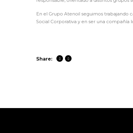
responsable, orientado a distintos grupos s
En el Grupo Atenoil seguimos trabajando c
Social Corporativa y en ser una compañía l
Share: