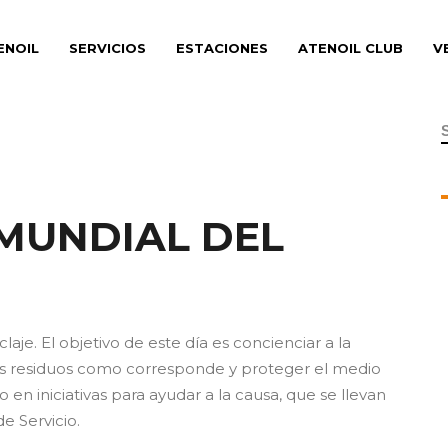
ENOIL
SERVICIOS
ESTACIONES
ATENOIL CLUB
V
f
 MUNDIAL DEL
laje. El objetivo de este día es concienciar a la
los residuos como corresponde y proteger el medio
 en iniciativas para ayudar a la causa, que se llevan
e Servicio.