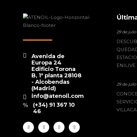
Última
29 de juli
DESCUB
QUEDAD
Avenida de
ESTACI
Europa 24
ENILIVE
Edificio Torona
B, 1ª planta 28108
- Alcobendas
29 de juli
(Madrid)
CONOCE
info@atenoil.com
SERVICI
(+34) 91 367 10
VILLACA
46