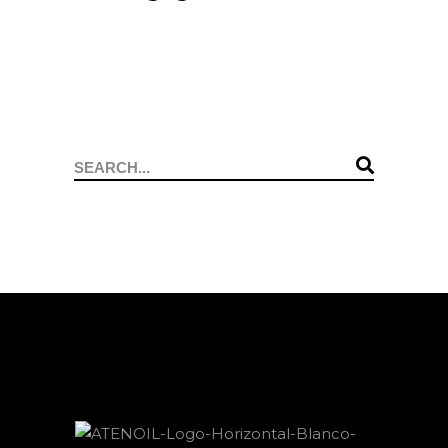
Search
for: