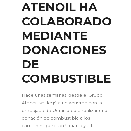
ATENOIL HA
COLABORADO
MEDIANTE
DONACIONES
DE
COMBUSTIBLE
Hace unas semanas, desde el Grupo
Atenoil, se llegó a un acuerdo con la
embajada de Ucrania para realizar una
donación de combustible a los
camiones que iban Ucrania y a la