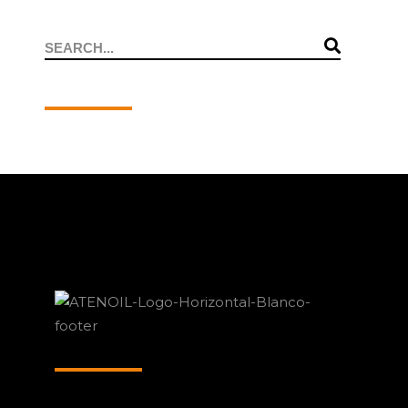
Search
for: