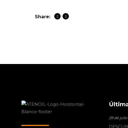
Share:
Última
29 de juli
DESCUB