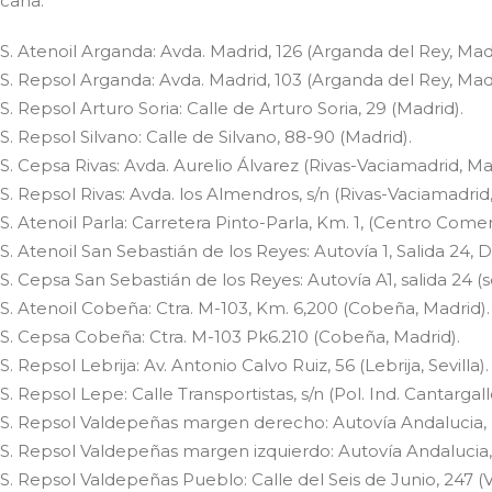
cana:
.S. Atenoil Arganda: Avda. Madrid, 126 (Arganda del Rey, Madr
.S. Repsol Arganda: Avda. Madrid, 103 (Arganda del Rey, Madr
.S. Repsol Arturo Soria: Calle de Arturo Soria, 29 (Madrid).
.S. Repsol Silvano: Calle de Silvano, 88-90 (Madrid).
.S. Cepsa Rivas: Avda. Aurelio Álvarez (Rivas-Vaciamadrid, Ma
.S. Repsol Rivas: Avda. los Almendros, s/n (Rivas-Vaciamadrid
.S. Atenoil Parla: Carretera Pinto-Parla, Km. 1, (Centro Comerc
.S. Atenoil San Sebastián de los Reyes: Autovía 1, Salida 24,
.S. Cepsa San Sebastián de los Reyes: Autovía A1, salida 24 (
.S. Atenoil Cobeña: Ctra. M-103, Km. 6,200 (Cobeña, Madrid).
.S. Cepsa Cobeña: Ctra. M-103 Pk6.210 (Cobeña, Madrid).
.S. Repsol Lebrija: Av. Antonio Calvo Ruiz, 56 (Lebrija, Sevilla).
.S. Repsol Lepe: Calle Transportistas, s/n (Pol. Ind. Cantargal
.S. Repsol Valdepeñas margen derecho: Autovía Andalucia, 
.S. Repsol Valdepeñas margen izquierdo: Autovía Andalucia,
.S. Repsol Valdepeñas Pueblo: Calle del Seis de Junio, 247 (