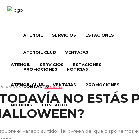
ATENOIL
SERVICIOS
ESTACIONES
ATENOIL CLUB
VENTAJAS
ATENOIL
SERVICIOS
ESTACIONES
PROMOCIONES
NOTICIAS
ATENOIL CLUB
VENTAJAS
PROMOCIONES
CONTACTO
de octubre de 2022
Noticias
¿TODAVÍA NO ESTÁS
NOTICIAS
CONTACTO
HALLOWEEN?
cubre el variado surtido Halloween del que disponemos en 