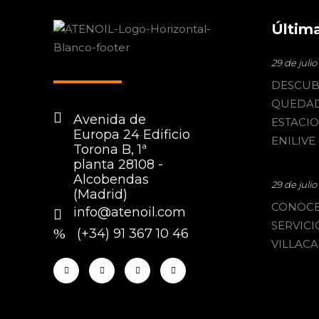
Última
29 de juli
DESCUB
QUEDAD
Avenida de
ESTACI
Europa 24 Edificio
ENILIVE
Torona B, 1ª
planta 28108 -
Alcobendas
29 de juli
(Madrid)
CONOCE
info@atenoil.com
SERVICI
(+34) 91 367 10 46
VILLACA