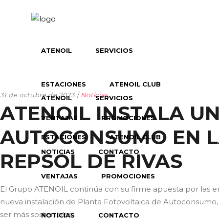
ATENOIL
SERVICIOS
ESTACIONES
ATENOIL CLUB
31 de octubre de 2023
Noticias
ATENOIL
SERVICIOS
ATENOIL INSTALA U
VENTAJAS
PROMOCIONES
AUTOCONSUMO EN LA
ESTACIONES
ATENOIL CLUB
NOTICIAS
CONTACTO
REPSOL DE RIVAS
VENTAJAS
PROMOCIONES
El Grupo ATENOIL continúa con su firme apuesta por las ener
nueva instalación de Planta Fotovoltaica de Autoconsumo, e
ser más sostenibles.
NOTICIAS
CONTACTO