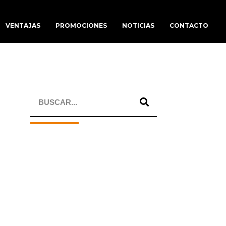
VENTAJAS
PROMOCIONES
NOTICIAS
CONTACTO
Buscar:
CÓMO PONER TU COCHE
A PUNTO PARA SEMANA