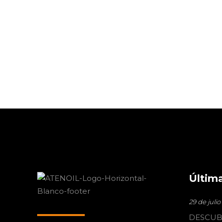
ESTACIÓN DE SERVICIO
EN HUÉRCAL (ALMERÍA)
31 de marzo de 2023
Noticias
Última
29 de juli
DESCUB