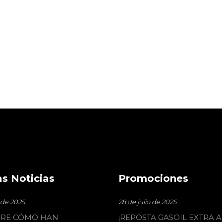
ACUERDO CON EUROWAG
Y DKV COMO MEDIO DE
PAGO ACEPTADO EN
NUESTRAS ESTACIONES
29 de marzo de 2023
Noticias
s Noticias
Promociones
o de 2025
28 de julio de 2025
RE CÓMO HAN
¡REPOSTA GASOIL EXTRA A