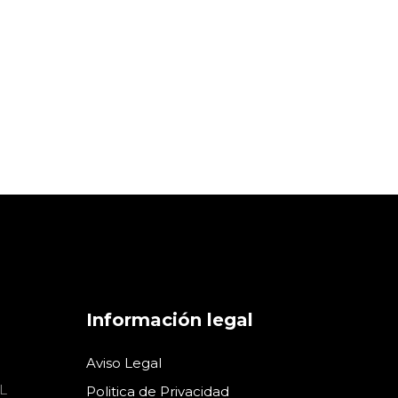
EL DÍA DEL PADRE
13 de marzo de
Promociones
INACTIVA
/
2023
Información legal
Aviso Legal
L
Politica de Privacidad