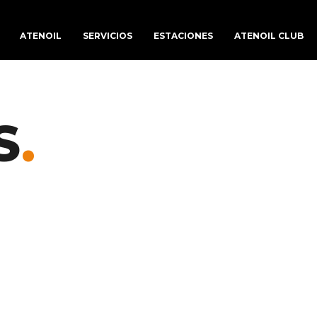
ATENOIL
SERVICIOS
ESTACIONES
ATENOIL CLUB
S
.
NUESTRA ESTACIÓN DE
SERVICIO REPSOL EL